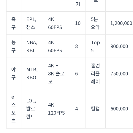
기
축
EPL,
4K
5분
10
1,200,000
구
챔스
60FPS
요약
농
NBA,
4K
Top
8
900,000
구
KBL
60FPS
5
4K +
홈런
야
MLB,
8K 슬로
6
리플
750,000
구
KBO
모
레이
e
LOL,
스
4K
발로
4
킬캠
600,000
포
120FPS
란트
츠