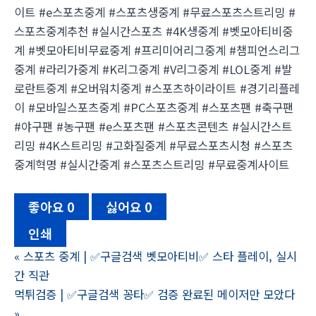
이트 #e스포츠중계 #스포츠생중계 #무료스포츠스트리밍 #
스포츠중계추천 #실시간스포츠 #4K생중계 #벳모아티비중
계 #벳모아티비무료중계 #프리미어리그중계 #챔피언스리그
중계 #라리가중계 #K리그중계 #V리그중계 #LOL중계 #발
로란트중계 #오버워치중계 #스포츠하이라이트 #경기리플레
이 #모바일스포츠중계 #PC스포츠중계 #스포츠팬 #축구팬
#야구팬 #농구팬 #e스포츠팬 #스포츠콘텐츠 #실시간스트
리밍 #4K스트리밍 #고화질중계 #무료스포츠시청 #스포츠
중계혁명 #실시간중계 #스포츠스트리밍 #무료중계사이트
좋아요
0
싫어요
0
인쇄
«
스포츠 중계 | ✅구글검색 벳모아티비✅ 스타 플레이, 실시
간 직관
먹튀검증 | ✅구글검색 꽁타✅ 검증 완료된 메이저만 모았다
»