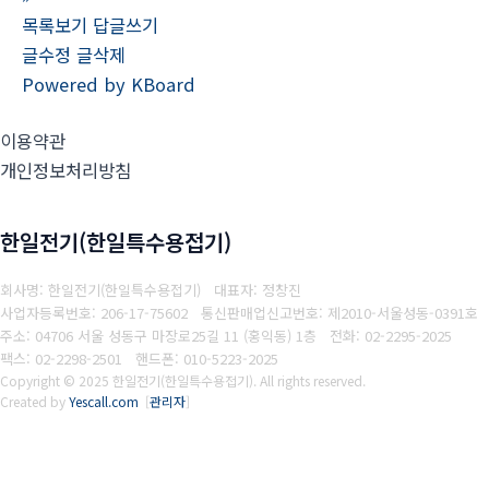
목록보기
답글쓰기
글수정
글삭제
Powered by KBoard
이용약관
개인정보처리방침
한일전기(한일특수용접기)
회사명: 한일전기(한일특수용접기) 대표자: 정창진
사업자등록번호: 206-17-75602
통신판매업신고번호: 제2010-서울성동-0391호
주소: 04706 서울 성동구 마장로25길 11 (홍익동) 1층
전화: 02-2295-2025
팩스: 02-2298-2501
핸드폰: 010-5223-2025
Copyright © 2025 한일전기(한일특수용접기). All rights reserved.
Created by
Yescall.com
[
관리자
]