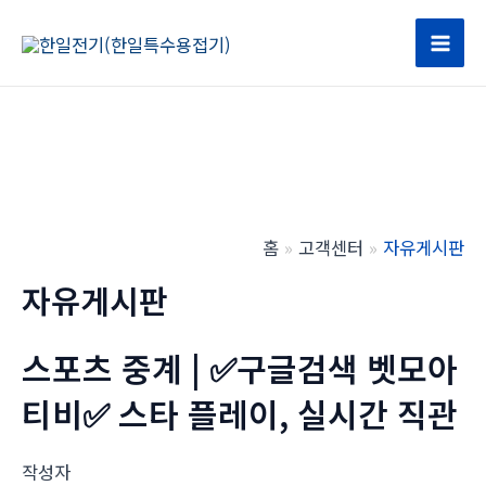
콘
텐
Mai
츠
로
Men
건
너
뛰
기
홈
고객센터
자유게시판
자유게시판
스포츠 중계 | ✅구글검색 벳모아
티비✅ 스타 플레이, 실시간 직관
작성자