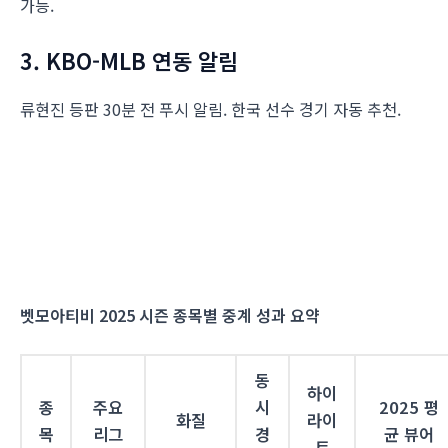
가능.
3. KBO-MLB 연동 알림
류현진 등판 30분 전 푸시 알림. 한국 선수 경기 자동 추천.
벳모아티비 2025 시즌 종목별 중계 성과 요약
동
하이
종
주요
시
2025 평
화질
라이
목
리그
경
균 뷰어
트