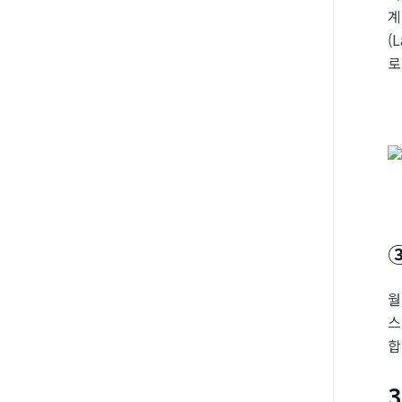
계
(
로
월
스
합