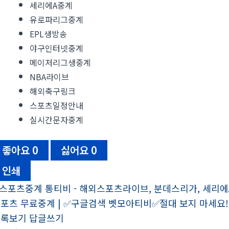
세리에A중계
유로파리그중계
EPL생방송
야구인터넷중계
메이저리그생중계
NBA라이브
해외축구링크
스포츠일정안내
실시간문자중계
좋아요
0
싫어요
0
인쇄
스포츠중계 통티비 - 해외스포츠라이브, 분데스리가, 세리에A
포츠 무료중계 | ✅구글검색 벳모아티비✅절대 보지 마세요!
목록보기
답글쓰기