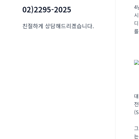
4
02)2295-2025
시
디
친절하게 상담해드리겠습니다.
를
대
전
(
그
는