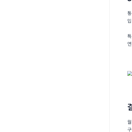
통
입
특
연
월
구