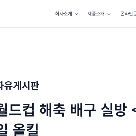
회사소개
제품소개
온라인
자유게시판
월드컵 해축 배구 실방 
일 올킬