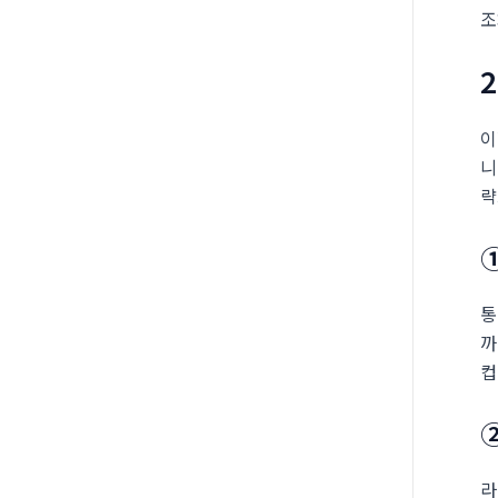
조
이
니
략
통
까
컵
라