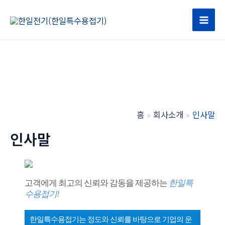
콘
텐
Mai
츠
로
Men
건
너
뛰
기
홈
회사소개
인사말
인사말
고객에게 최고의 신뢰와 감동을 제공하는
한일특
수용접기!
한일특수용접기는 정도와 신뢰를 바탕으로 기업의 운