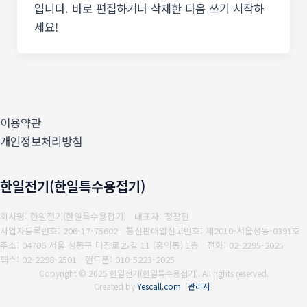
입니다. 바로 편집하거나 삭제한 다음 쓰기 시작하
세요!
이용약관
개인정보처리방침
한일전기(한일특수용접기)
회사명: 한일전기(한일특수용접기) 대표자: 정창진
사업자등록번호: 206-17-75602
통신판매업신고번호: 제2010-서울성동-0391호
주소: 04706 서울 성동구 마장로25길 11 (홍익동) 1층
전화: 02-2295-2025
팩스: 02-2298-2501
핸드폰: 010-5223-2025
Copyright © 2025 한일전기(한일특수용접기). All rights reserved.
Created by
Yescall.com
[
관리자
]