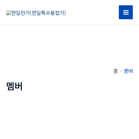
콘
텐
Mai
츠
로
Men
건
너
뛰
기
홈
멤버
멤버