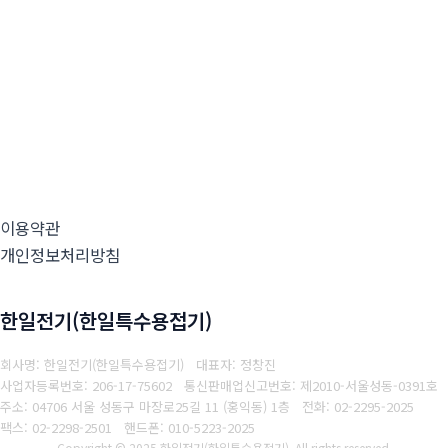
이용약관
개인정보처리방침
한일전기(한일특수용접기)
회사명: 한일전기(한일특수용접기) 대표자: 정창진
사업자등록번호: 206-17-75602
통신판매업신고번호: 제2010-서울성동-0391호
주소: 04706 서울 성동구 마장로25길 11 (홍익동) 1층
전화: 02-2295-2025
팩스: 02-2298-2501
핸드폰: 010-5223-2025
Copyright © 2025 한일전기(한일특수용접기). All rights reserved.